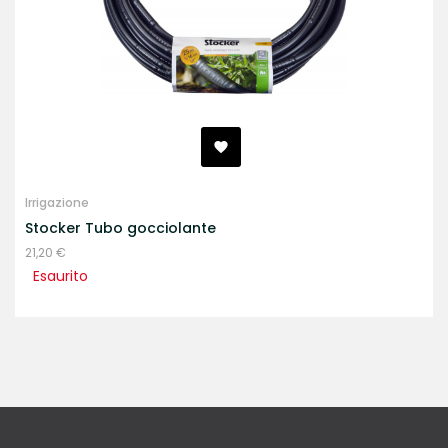
Irrigazione
Stocker Tubo gocciolante
Prezzo
21,20 €
Esaurito